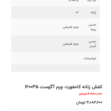
کد کالا:
120035
زنانه
جنس
چرم طبیعی
رویه
جنس
چرم طبیعی
آستر
توضیحات
کفش زنانه کامفورت چرم آگوست 120035
۴,۹۸۰,۰۰۰
تومان
۴,۰۸۳,۶۰۰
تومان