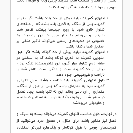
بخش از راهنمای انتخاب سایز کمربند چرمی زنانه و مردانه، نکات
مهمی وجود دارد که باید به آنها توجه کنید.
انتهای کمربند نباید بیش از حد بلند باشد:
اگر انتهای
کمربند پس از سگک به قدری بلند باشد که از حلقه‌های
شلوار خارج شود یا روی جیب‌ها بیفتد، ظاهر شما
نامرتب و بی‌نظم به نظر می‌رسد. این وضعیت به
خصوص در محیط‌های رسمی می‌تواند تأثیر منفی بر
استایل شما داشته باشد.
انتهای کمربند نباید بیش از حد کوتاه باشد:
اگر طول
انتهایی کمربند به قدری کوتاه باشد که به سختی در
حلقه دوم شلوار قرار گیرد، این نشان‌دهنده تنگ بودن
بیش از حد کمربند است و ممکن است ظاهر شما را
ناراحت و غیرطبیعی جلوه دهد.
طول انتهایی کمربند باید مناسب باشد:
طول انتهایی
کمربند باید به اندازه‌ای باشد که پس از عبور از سگک،
مقداری از آن باقی بماند. این نه تنها باعث ایجاد تعادل
در ظاهر شما می‌شود، بلکه به نوعی به استایل شما نظم
و هارمونی می‌بخشد.
در نهایت، طول مناسب انتهای کمربند می‌تواند بسته به سبک و
فصل نیز متغیر باشد. برای مثال، در فصول سرد می‌توانید از
کمربندهای چرمی با طول کوتاه‌تر و رنگ‌های تیره‌تر استفاده