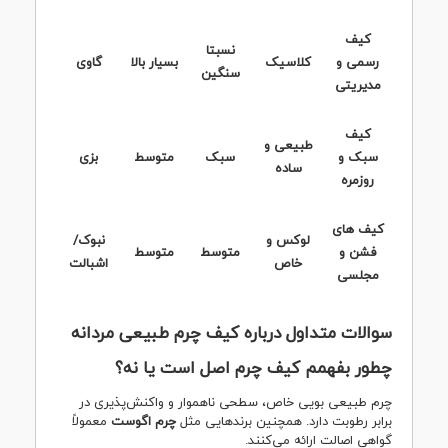
کیف
نسبتا
رسمی و
کلاسیک
بسیار بالا
گاوی
سنگین
مدیریتی
کیف
طبیعی و
سبک و
سبک
متوسط
بزی
ساده
روزمره
کیف های
لوکس و
نبوک/
فشن و
متوسط
متوسط
خاص
اشبالت
مجلسی
سوالات متداول درباره کیف چرم طبیعی مردانه
چطور بفهمم کیف چرم اصل است یا نه؟
چرم طبیعی بویی خاص، سطحی ناهموار و واکنش‌پذیری در
برابر رطوبت دارد. همچنین برندهایی مثل
چرم اگوست
معمولاً
گواهی اصالت ارائه می‌کنند.